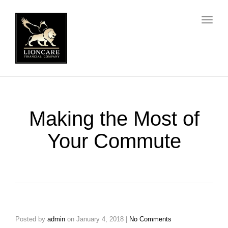
Toggl
Making the Most of
Your Commute
Posted by
admin
on
January 4, 2018
|
No Comments